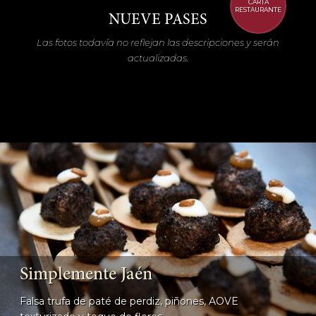
CARTA
RESTAURANTE
NUEVE PASES
Las fotos todavía no reflejan las descripciones y serán
actualizadas.
Simplemente Jaén
Falsa trufa de paté de perdiz, piñones, AOVE