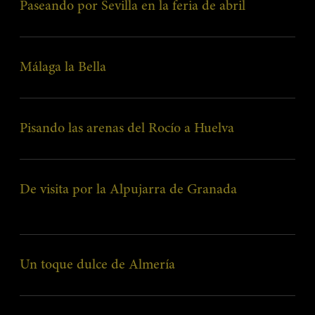
Paseando por Sevilla en la feria de abril
Bacalao a baja temperatura, patata revolcona y tomate especiado.
Málaga la Bella
Ostra, crema de ajo blanco y boquerón en vinagre.
Pisando las arenas del Rocío a Huelva
Presa ibérica D.O. Jabugo, caldo de jamón y setas.
De visita por la Alpujarra de Granada
Tartar de chorizo ibérico, espuma de patata, huevo, panceta ibérica y
padrón.
Un toque dulce de Almería
Buñuelo con crema de vainilla y mousse chocolate blanco.