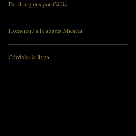
De chirigotas por Cádiz
Tortita de camarones crujiente y mahonesa de lima.
Homenaje a la abuela Micaela
Helado de AOVE, pestiños y espuma de leche merengada.
Córdoba la llana
Canelón de rabo de toro, crema trufada y lascas de queso ahumado.
Nuestro Menú Degustación es para dos comensales.
Por su complejidad, requerimos hacer la reserva con 48 horas de
anticipación.
Puede tener variaciones según disponibilidad.
Ver intolerancias en el Menú Degustación. AOVE: Aceite de oliva vírgen
extra