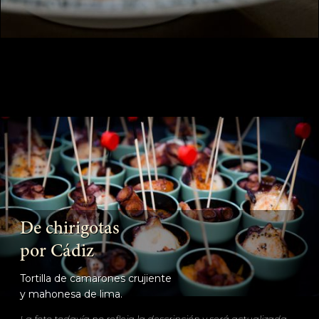
De chirigotas
por Cádiz
Tortilla de camarones crujiente
y mahonesa de lima.
La foto todavía no refleja la descripción y será actualizada.